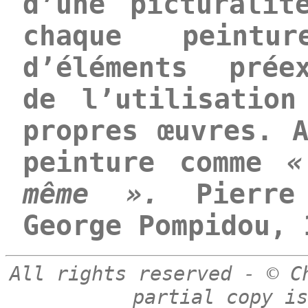
d’une picturalit
chaque peintu
d’éléments prée
de l’utilisatio
propres œuvres. 
peinture comme
«
même ».
Pierre 
George Pompidou, 
All rights reserved - © C
partial copy is