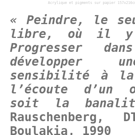
Acrylique et pigments sur papier 157x216c
« Peindre, le se
libre, où il y
Progresser da
développer 
sensibilité à l
l’écoute d’un o
soit la banal
Rauschenberg, D
Boulakia, 1990